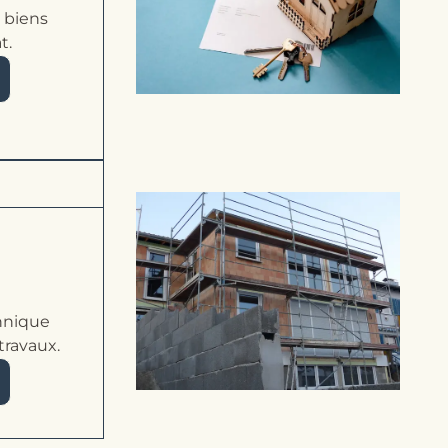
s biens
t.
a
nique
travaux.